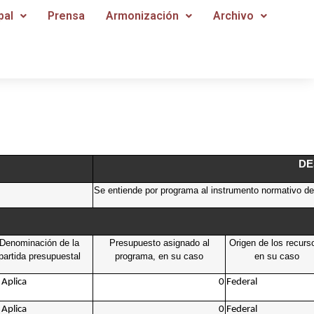
pal
Prensa
Armonización
Archivo
DE
Se entiende por programa al instrumento normativo de p
Denominación de la
Presupuesto asignado al
Origen de los recurs
partida presupuestal
programa, en su caso
en su caso
Aplica
0
Federal
Aplica
0
Federal