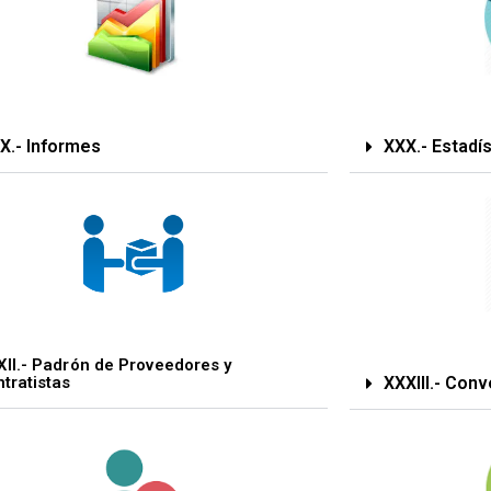
X.- Informes
XXX.- Estadís
II.- Padrón de Proveedores y
XXXIII.- Con
tratistas