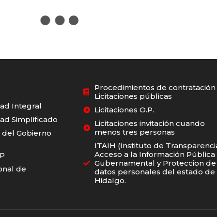
zo 29, 2026
marzo 28, 2
que Fest Apan 2026
Entrega
talece identidad,
funciona
dición y orgullo
adultas 
tural
Zotoluca