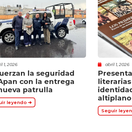
il 1, 2026
abril 1, 2026
uerzan la seguridad
Presenta
Apan con la entrega
literaria
nueva patrulla
identidad
altiplan
ir leyendo ➔
Seguir leye