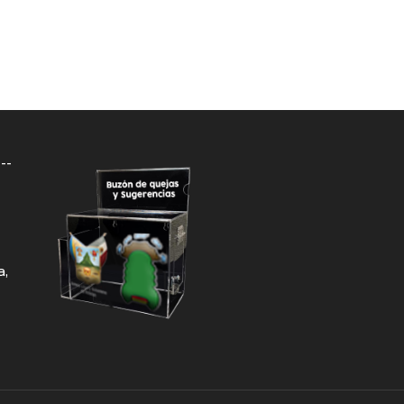
026
n apoyos
les a personas
mayores en