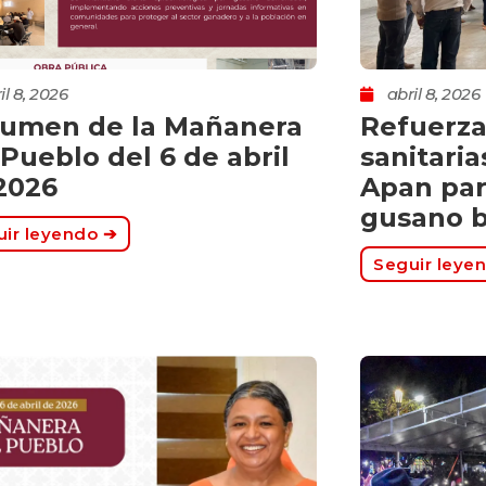
il 8, 2026
abril 8, 2026
umen de la Mañanera
Refuerza
 Pueblo del 6 de abril
sanitari
2026
Apan par
gusano 
ir leyendo ➔
Seguir leye