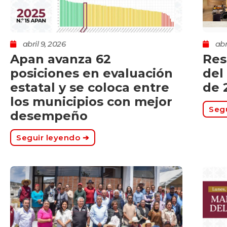
abril 9, 2026
abr
Apan avanza 62
Res
posiciones en evaluación
del
estatal y se coloca entre
de 
los municipios con mejor
Segu
desempeño
Seguir leyendo ➔