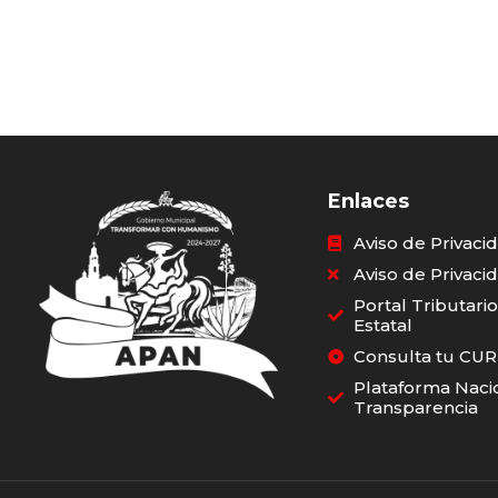
marzo 29, 2026
mar
Primer desfile del Pulque
Pul
Fest Apan 2026 enaltece
for
la tradición y cultura del
tra
municipio
cul